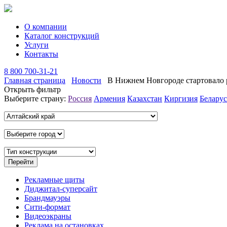
О компании
Каталог конструкций
Услуги
Контакты
8 800 700-31-21
Главная страница
Новости
В Нижнем Новгороде стартовало р
Открыть фильтр
Выберите страну:
Россия
Армения
Казахстан
Киргизия
Беларус
Рекламные щиты
Диджитал-суперсайт
Брандмауэры
Сити-формат
Видеоэкраны
Реклама на остановках