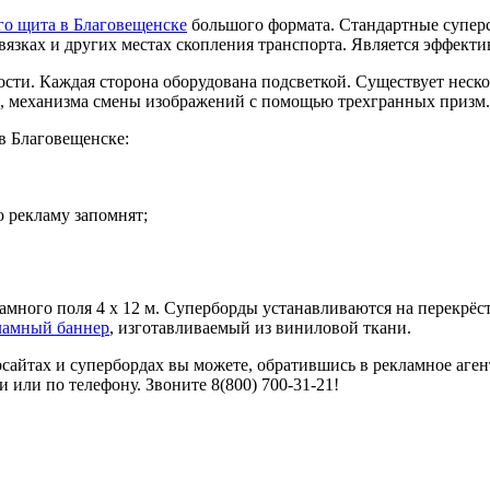
го щита в Благовещенске
большого формата. Стандартные суперса
звязках и других местах скопления транспорта. Является эффек
сти. Каждая сторона оборудована подсветкой. Существует неск
а, механизма смены изображений с помощью трехгранных призм.
в Благовещенске:
о рекламу запомнят;
много поля 4 х 12 м. Суперборды устанавливаются на перекрёст
кламный баннер
, изготавливаемый из виниловой ткани.
сайтах и супербордах вы можете, обратившись в рекламное аген
 или по телефону. Звоните 8(800) 700-31-21!