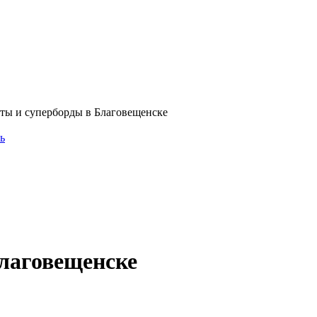
ты и суперборды в Благовещенске
ь
лаговещенске