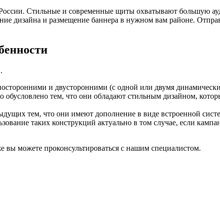
х России. Стильные и современные щиты охватывают большую ау
ание дизайна и размещение баннера в нужном вам районе. Отправ
бенности
.
осторонними и двусторонними (с одной или двумя динамическим
это обусловлено тем, что они обладают стильным дизайном, кот
дущих тем, что они имеют дополнение в виде встроенной систе
зование таких конструкций актуально в том случае, если кампани
е вы можете проконсультироваться с нашим специалистом.