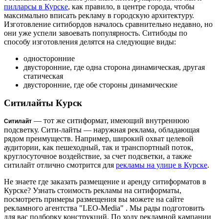
пилларсы в Курске
, как правило, в центре города, чтобы
максимально вписать рекламу в городскую архитектуру.
Изготовление ситибордов началось сравнительно недавно, но
они уже успели завоевать популярность. Ситибоды по
способу изготовления делятся на следующие виды:
односторонние
двусторонние, где одна сторона динамическая, другая
статическая
двусторонние, где обе стороны динамические
Ситилайты Курск
— тот же ситиформат, имеющий внутреннюю
Ситилайт
подсветку. Сити-лайты — наружная реклама, обладающая
рядом преимуществ. Например, широкий охват целевой
аудитории, как пешеходный, так и транспортный поток,
круглосуточное воздействие, за счет подсветки, а также
ситилайт отлично смотрится для
рекламы на улице в Курске
.
Не знаете где заказать размещение и аренду ситиформатов в
Курске? Узнать стоимость рекламы на ситиформаты,
посмотреть примеры размещения вы можете на сайте
рекламного агентства "LEO-Media" . Мы рады подготовить
для вас подборку конструкций. По ходу рекламной кампании