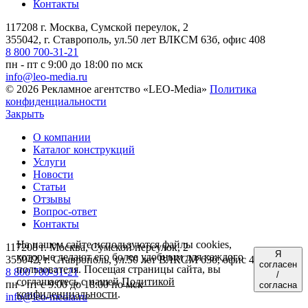
Контакты
117208 г. Москва, Сумской переулок, 2
355042, г. Ставрополь, ул.50 лет ВЛКСМ 63б, офис 408
8 800 700-31-21
пн - пт с 9:00 до 18:00 по мск
info@leo-media.ru
© 2026 Рекламное агентство «LEO-Media»
Политика
конфиденциальности
Закрыть
О компании
Каталог конструкций
Услуги
Новости
Статьи
Отзывы
Вопрос-ответ
Контакты
На нашем сайте используются файлы cookies,
117208 г. Москва, Сумской переулок, 2
Я
которые делают его более удобным для каждого
355042, г. Ставрополь, ул.50 лет ВЛКСМ 63б, офис 408
согласен
пользователя. Посещая страницы сайта, вы
8 800 700-31-21
/
соглашаетесь с нашей
Политикой
пн - пт с 9:00 до 18:00 по мск
согласна
конфиденциальности
.
info@leo-media.ru