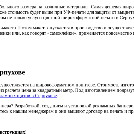
большого размера на различные материалы. Самая дешевая широ
кже стоимость будет выше при УФ-печати для защиты от выцвета
м не только услуги цветной широкоформатной печати в Серпухо
-макета. Потом макет запускается в производство и осуществляе
енки или, как говорят «самоклейки», применяется повсеместно
рпухове
уществляется на широкоформатном принтере. Стоимость изгото
из расчета цена за квадратный метр. Под изготовлением подразу
кламных щитов в Серпухове
.
аннера? Разработкой, созданием и установкой рекламных баннер
тесь к нашим менеджерам и они вышлют договор на печать и пр
онструкциях!