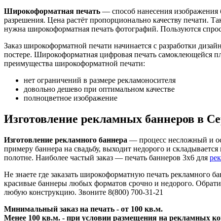
Широкоформатная печать
— способ нанесения изображения 
разрешения. Цена растёт пропорционально качеству печати. Та
нужна широкоформатная печать фотографий. Пользуются спросо
Заказ широкоформатной печати начинается с разработки дизайн
постере. Широкоформатная цифровая печать самоклеющейся пл
преимущества широкоформатной печати:
нет ограничений в размере рекламоносителя
довольно дешево при оптимальном качестве
полноцветное изображение
Изготовление рекламных баннеров в Се
Изготовление рекламного баннера
— процесс несложный и ос
примеру баннера на свадьбу, выходит недорого и складывается 
полотне. Наиболее частый заказ — печать баннеров 3х6 для
ре
Не знаете где заказать широкоформатную печать рекламного б
красивые баннеры любых форматов срочно и недорого. Обрати
любую конструкцию. Звоните 8(800) 700-31-21
Минимальный заказ на печать - от 100 кв.м.
Менее 100 кв.м. - при условии размещения на рекламных к