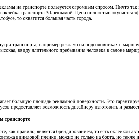
кламы на транспорте пользуется огромным спросом. Ничто так н
 оклейка транспорта 3d-рекламой. Цена полностью окупается эф
тобусе, то охватится большая часть города.
нутри транспорта, например реклама на подголовниках в маршру
ысокая, ввиду длительного пребывания человека в салоне марш
лагает большую площадь рекламной поверхности. Это гарантиру
ейбусов предоставляет возможность дизайнеру изготовить и разм
ом транспорте
орте, как правило, является брендированием, то есть оклейкой 
монтажа виниловой пленки, можно не только на борта, но также и