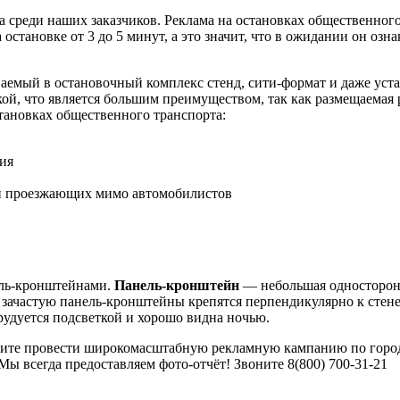
а среди наших заказчиков. Реклама на остановках общественног
остановке от 3 до 5 минут, а это значит, что в ожидании он оз
ваемый в остановочный комплекс стенд, сити-формат и даже уст
й, что является большим преимуществом, так как размещаемая р
тановках общественного транспорта:
ия
о и проезжающих мимо автомобилистов
ель-кронштейнами.
Панель-кронштейн
— небольшая односторонн
зачастую панель-кронштейны крепятся перпендикулярно к стене 
удуется подсветкой и хорошо видна ночью.
 Хотите провести широкомасштабную рекламную кампанию по горо
Мы всегда предоставляем фото-отчёт! Звоните 8(800) 700-31-21