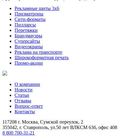
Рекламные щиты 3х6
Призматроны
Сити-форматы
Пилларсы
Перетяжки
Брандмауэры
Суперсайты
Видеоэкраны
Реклама на транспорте
Широкоформатная печать
Промо-акции
О компании
Новости
Статьи
Отзывы
Вопрос-ответ
Контакты
117208 г. Москва, Сумской переулок, 2
355042, г. Ставрополь, ул.50 лет ВЛКСМ 63б, офис 408
8 800 700-31-21