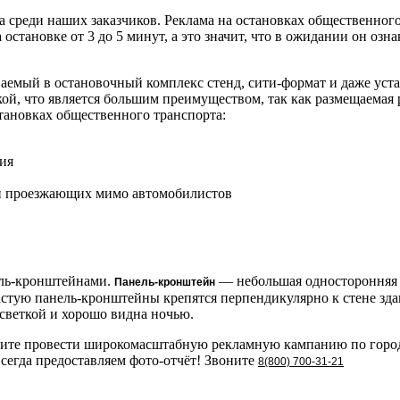
а среди наших заказчиков. Реклама на остановках общественно
остановке от 3 до 5 минут, а это значит, что в ожидании он оз
ваемый в остановочный комплекс стенд, сити-формат и даже уст
й, что является большим преимуществом, так как размещаемая р
тановках общественного транспорта:
ия
о и проезжающих мимо автомобилистов
ель-кронштейнами.
— небольшая односторонняя и
Панель-кронштейн
стую панель-кронштейны крепятся перпендикулярно к стене здан
светкой и хорошо видна ночью.
 Хотите провести широкомасштабную рекламную кампанию по горо
сегда предоставляем фото-отчёт! Звоните
8(800) 700-31-21