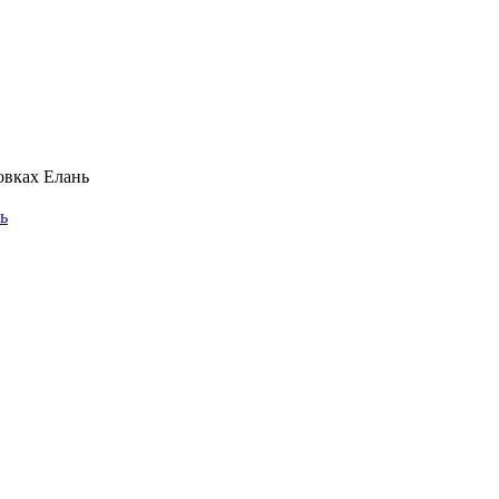
овках Елань
ь