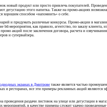
ок новый продукт или просто привлечь покупателей. Проведен
ют дегустацию этого напитка. Также на промо-акциях возможна
тся хорошим способом «напомнить» о себе.
енарий и придумать различные конкурсы. Промо-акции в магазин
е btl-мероприятия, как правило, агентство, по заказу клиента, 
 промо акций после заключения договора, расчета и озвучивани
еров и супервайзера.
одиодных экранах в Дмитрове
также является частью промоушен
птеках и ресторанах, все эти примеры рекламных акций являютс
на проведения раздачи листовок на улице или дегустации в маг
х мероприятий, в качестве примера служит удачно проведенные