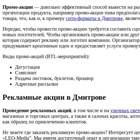
Промо-акции
— довольно эффективный способ вывести на рын
презентации продукта, например промо-акции пива предполага
товара, что, как и, к примеру
сити-форматы в Дмитрове
, являе
Нередко, чтобы провести промо-акцию требуется составить сц
новых посетителей. Чтобы организовать промо-акции или други
которая содержит рекламу или логотип компании. Организатор
придумывает креативные идеи и предоставляет услуги промоут
Виды промо-акций (BTL-мероприятий):
Дегустация
Сэмплинг
Раздача листовок, буклетов, брошюр
Адресные рассылки
Рекламные акции в Дмитрове
Проведение рекламных акций
, в том числе и на
уличных свет
магазинах и торговых центрах, а также в салонах красоты, а
как образец по привлечению клиентов.
Не знаете где заказать рекламную промо-акцию? Интересует це
«LEO-Media”. Мы имеем достаточный опыт в организации таки