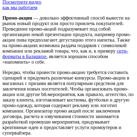
Посмотрите видео
как мы работаем
Промо-акции
— довольно эффективный способ вывести на
рынок новый продукт или просто привлечь покупателей.
Проведение промо-акций подразумевает под собой
организацию некой презентации продукта, например промо-
акции пива предполагают дегустацию этого напитка. Также
на промо-акциях возможна раздача подарков с символикой
компании или рекламой товара, что, как и, к примеру
сити-
форматы в Балашихе
, является хорошим способом
«напомнить» о себе.
Нередко, чтобы провести промо-акцию требуется составить
сценарий и придумать различные конкурсы. Промо-акции в
магазинах с призами является популярным средством для
завлечения новых посетителей. Чтобы организовать промо-
акции или другие btl-мероприятия, как правило, агентство, по
заказу клиента, изготавливает костюмы, футболки и другую
промо-одежду, которая содержит рекламу или логотип
компании. Организатор промо акций после заключения
договора, расчета и озвучивания стоимости занимается
разработкой промоушн мероприятия, придумывает
креативные идеи и предоставляет услуги промоутеров и
супервайзера.