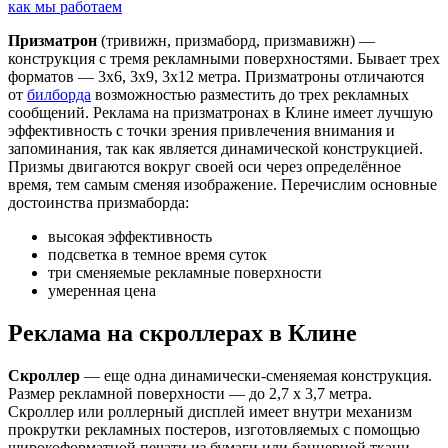
как мы работаем
Призматрон
(тривижн, призмаборд, призмавижн) —
конструкция с тремя рекламными поверхностями. Бывает трех
форматов — 3х6, 3х9, 3х12 метра. Призматроны отличаются
от
билборда
возможностью разместить до трех рекламных
сообщений. Реклама на призматронах в Клине имеет лучшую
эффективность с точки зрения привлечения внимания и
запоминания, так как является динамической конструкцией.
Призмы двигаются вокруг своей оси через определённое
время, тем самым сменяя изображение. Перечислим основные
достоинства призмаборда:
высокая эффективность
подсветка в темное время суток
три сменяемые рекламные поверхности
умеренная цена
Реклама на скроллерах в Клине
Скроллер
— еще одна динамически-сменяемая конструкция.
Размер рекламной поверхности — до 2,7 х 3,7 метра.
Скроллер или роллерный дисплей имеет внутри механизм
прокрутки рекламных постеров, изготовляемых с помощью
широкоформатной печати из бумаги или баннерной ткани.