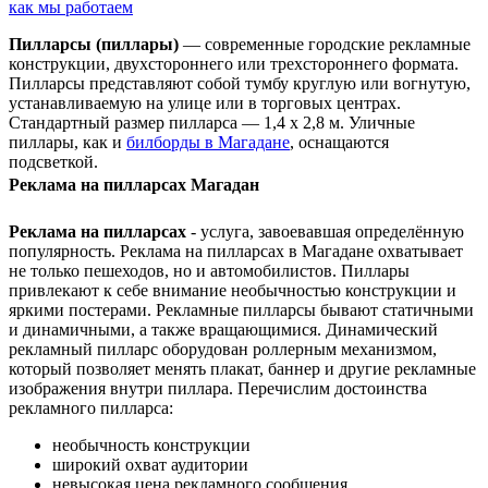
как мы работаем
Пилларсы
(пиллары)
— современные городские рекламные
конструкции, двухстороннего или трехстороннего формата.
Пилларсы представляют собой тумбу круглую или вогнутую,
устанавливаемую на улице или в торговых центрах.
Стандартный размер пилларса — 1,4 х 2,8 м. Уличные
пиллары, как и
билборды в Магадане
, оснащаются
подсветкой.
Реклама на пилларсах Магадан
Реклама на пилларсах
- услуга, завоевавшая определённую
популярность. Реклама на пилларсах в Магадане охватывает
не только пешеходов, но и автомобилистов. Пиллары
привлекают к себе внимание необычностью конструкции и
яркими постерами. Рекламные пилларсы бывают статичными
и динамичными, а также вращающимися. Динамический
рекламный пилларс оборудован роллерным механизмом,
который позволяет менять плакат, баннер и другие рекламные
изображения внутри пиллара. Перечислим достоинства
рекламного пилларса:
необычность конструкции
широкий охват аудитории
невысокая цена рекламного сообщения