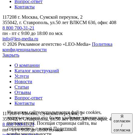
Вопрос-ответ
Контакты
117208 г. Москва, Сумской переулок, 2
355042, г. Ставрополь, ул.50 лет ВЛКСМ 63б, офис 408
8 800 700-31-21
пн - пт с 9:00 до 18:00 по мск
info@leo-media.ru
© 2026 Рекламное агентство «LEO-Media»
Политика
конфиденциальности
Закрыть
О компании
Каталог конструкций
Услуги
Новости
Статьи
Отзывы
Вопрос-ответ
Контакты
На нашем сайте используются файлы cookies,
117208 г. Москва, Сумской переулок, 2
Я
которые делают его более удобным для каждого
355042, г. Ставрополь, ул.50 лет ВЛКСМ 63б, офис 408
согласен
пользователя. Посещая страницы сайта, вы
8 800 700-31-21
/
соглашаетесь с нашей
Политикой
пн - пт с 9:00 до 18:00 по мск
согласна
конфиденциальности
.