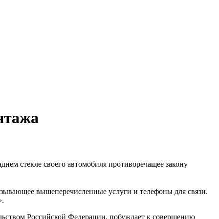
нтажа
днем стекле своего автомобиля противоречащее закону
казывающее вышеперечисленные услуги и телефоны для связи.
».
тельством Российской Федерации, побуждает к совершению