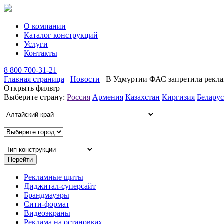
О компании
Каталог конструкций
Услуги
Контакты
8 800 700-31-21
Главная страница
Новости
В Удмуртии ФАС запретила рекла
Открыть фильтр
Выберите страну:
Россия
Армения
Казахстан
Киргизия
Беларус
Рекламные щиты
Диджитал-суперсайт
Брандмауэры
Сити-формат
Видеоэкраны
Реклама на остановках