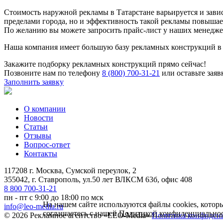
Стоимость наружной рекламы в Татарстане варьируется и зави
пределами города, но и эффективность такой рекламы повышает
По желанию вы можете запросить прайс-лист у наших менедже
Наша компания имеет большую базу рекламных конструкций в Т
Закажите подборку рекламных конструкций прямо сейчас!
Позвоните нам по телефону
8 (800) 700-31-21
или оставьте заяв
Заполнить заявку
О компании
Новости
Статьи
Отзывы
Вопрос-ответ
Контакты
117208 г. Москва, Сумской переулок, 2
355042, г. Ставрополь, ул.50 лет ВЛКСМ 63б, офис 408
8 800 700-31-21
пн - пт с 9:00 до 18:00 по мск
На нашем сайте используются файлы cookies, котор
info@leo-media.ru
соглашаетесь с нашей
Политикой конфиденциально
© 2026 Рекламное агентство «LEO-Media»
Политика конфиден