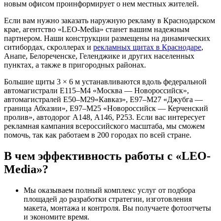
новым офисом проинформирует о нем местных жителей.
Если вам нужно заказать наружную рекламу в Краснодарском
крае, агентство «LEO-Media» станет вашим надежным
партнером. Наши конструкции размещены на динамических
ситибордах, скроллерах и
рекламных щитах в Краснодаре
,
Анапе, Белореченске, Геленджике и других населенных
пунктах, а также в пригородных районах.
Большие щиты 3 × 6 м устанавливаются вдоль федеральной
автомагистрали Е115–М4 «Москва — Новороссийск»,
автомагистралей Е50–М29«Кавказ», Е97–М27 «Джубга —
граница Абхазии», Е97–М25 «Новороссийск — Керченский
пролив», автодорог А148, А146, Р253. Если вас интересует
рекламная кампания всероссийского масштаба, мы сможем
помочь, так как работаем в 200 городах по всей стране.
В чем эффективность работы с «LEO-
Media»?
Мы оказываем полный комплекс услуг от подбора
площадей до разработки стратегии, изготовления
макета, монтажа и контроля. Вы получаете фотоотчеты
и экономите время.