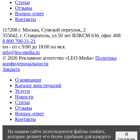
Статьи
Отзывы
Вопрос-ответ
Контакты
117208 г. Москва, Сумской переулок, 2
355042, г. Ставрополь, ул.50 лет ВЛКСМ 63б, офис 408
8 800 700-31-21
пн - пт с 9:00 до 18:00 по мск
info@leo-media.ru
© 2026 Рекламное агентство «LEO-Media»
Политика
конфиденциальности
Закрыть
О компании
Каталог конструкций
Услуги
Новости
Статьи
Отзывы
Вопрос-ответ
Контакты
117208 г. Москва, Сумской переулок, 2
На нашем сайте используются файлы cookies,
Я
355042, г. Ставрополь, ул.50 лет ВЛКСМ 63б, офис 408
которые делают его более удобным для каждого
согласен