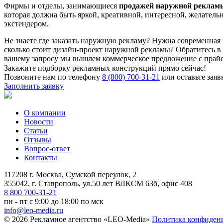
Фирмы и отделы, занимающиеся
продажей наружной реклам
которая должна быть яркой, креативной, интересной, желател
экстендером.
Не знаете где заказать наружную рекламу? Нужна современная н
сколько стоит дизайн-проект наружной рекламы? Обратитесь в
вашему запросу мы вышлем коммерческое предложение с прайс
Закажите подборку рекламных конструкций прямо сейчас!
Позвоните нам по телефону
8 (800) 700-31-21
или оставьте заяв
Заполнить заявку
О компании
Новости
Статьи
Отзывы
Вопрос-ответ
Контакты
117208 г. Москва, Сумской переулок, 2
355042, г. Ставрополь, ул.50 лет ВЛКСМ 63б, офис 408
8 800 700-31-21
пн - пт с 9:00 до 18:00 по мск
info@leo-media.ru
© 2026 Рекламное агентство «LEO-Media»
Политика конфиден