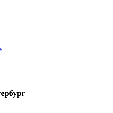
ь
ербург