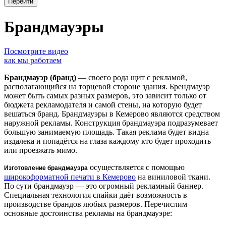
Брандмауэры
Посмотрите видео
как мы работаем
Брандмауэр (бранд)
— своего рода щит с рекламой,
располагающийся на торцевой стороне здания. Брендмауэр
может быть самых разных размеров, это зависит только от
бюджета рекламодателя и самой стены, на которую будет
вешаться бранд. Брандмауэры в Кемерово являются средством
наружной рекламы. Конструкция брандмауэра подразумевает
большую занимаемую площадь. Такая реклама будет видна
издалека и попадётся на глаза каждому кто будет проходить
или проезжать мимо.
осуществляется с помощью
Изготовление брандмауэра
широкоформатной печати в Кемерово
на виниловой ткани.
По сути брандмауэр — это огромный рекламный баннер.
Специальная технология спайки даёт возможность в
производстве брандов любых размеров. Перечислим
основные достоинства рекламы на брандмауэре: